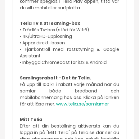
kommer speglas i Telia Play appen, titta var
du vill i mobil eller surfplatta
Telia Tv & Streaming-box
• Trådlös Tv-box (stöd för Wifi6)
• 4K/UltraHD-upplösning
• Appar direkt i boxen
• Fjärrkontroll med röststyrning & Google
Assistant
• Inbyggd Chromecast för iOS & Android
Samlingsrabatt - Det är Telia.
Få upp till 100 kr i rabatt varje månad när du
samlar både bredband och
mobilabonnemang hos oss. Klicka på länken
för att läsa mer.
www.telia.se/samlamer
Mitt Telia
Efter att din beställning aktiverats kan du
logga in på "Mitt Telia" på telia.se där ser du