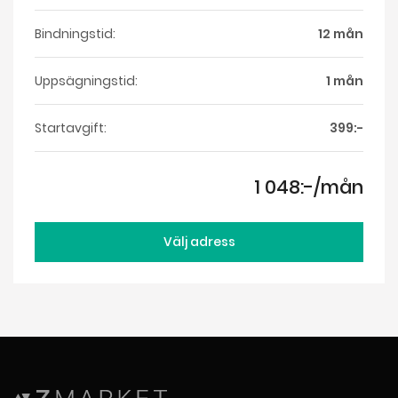
Bindningstid:
12 mån
Uppsägningstid:
1 mån
Startavgift:
399:-
1 048:-/mån
Välj adress