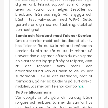
dig en unik teknisk support som är öppen
även på kvällar och helger. Beställer du
bredband från oss ingår vår snygga och
bäst i test wifi-router med WiFi-6. Detta
garanterar dig maximal täckning, stabilitet
och hastighet!
Samla och få rabatt med Telenor Kombo
Om du samlar mobil och bredband eller tv
hos Telenor får du 50 kr rabatt i månaden.
Samlar du alla tre får du 100 kr rabatt. Så
utöver tiden du sparar, så kan du även spara
en slant för att lägga på något roligare, visst
är det toppen? Som mobil och
bredbandskund kan du även ta del av vår
surfgaranti – skulle ditt bredband, mot all
förmodan, gå ner så bjuder vi på surf direkt i
mobilen. Läs mer om Telenor Kombo
här
.
Bättre tillsammans
Vår uppgift är att göra din vardag både
roligare och enklare. Ju mer du samlar hos
oss desto mer får du. Helt enkelt bättre