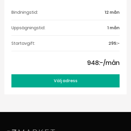
Bindningstid:
12 mån
Uppsägningstid:
1 mån
Startavgift:
295:-
948:-/mån
Välj adress