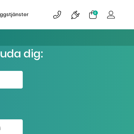
0
äggstjänster
juda dig: