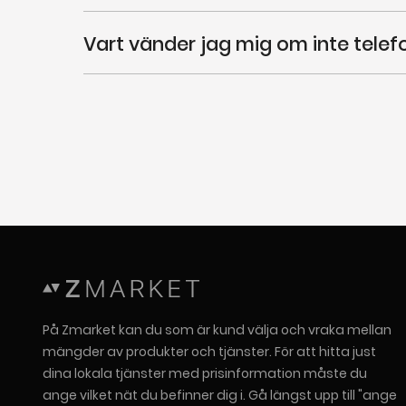
Vart vänder jag mig om inte tele
Om du har frågor eller stöter på problem som r
av. Kontaktuppgifter till dessa hittar du på de
Telefoni
Kundservice
Störning
På Zmarket kan du som är kund välja och vraka mellan
mängder av produkter och tjänster. För att hitta just
dina lokala tjänster med prisinformation måste du
ange vilket nät du befinner dig i. Gå längst upp till "ange