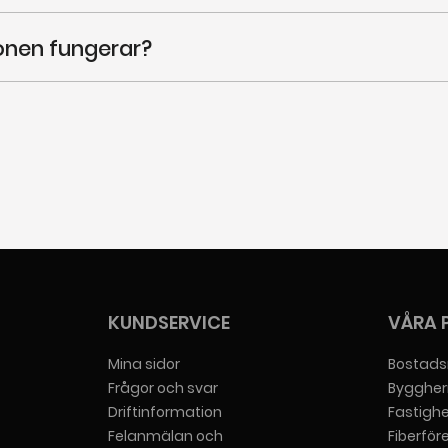
fonen fungerar?
ör någon av dina tjänster så skall du alltid kontakta den t
ras hemsidor eller under "
felanmälan och support
" här på 
KUNDSERVICE
VÅRA 
Mina sidor
Bostads
Frågor och svar
Byggher
Driftinformation
Fastigh
Felanmälan och
Fiberför