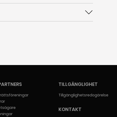
jänsteleverantör som du beställt tjänsten
Zmarket.
PARTNERS
TILLGÄNGLIGHET
rättsföreningar
Tillgänglighetsredogörelse
rar
etsägare
KONTAKT
eningar